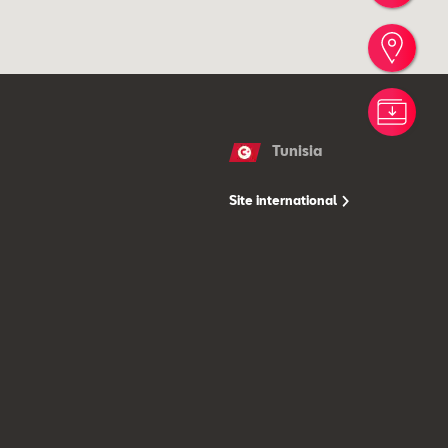
Trou
Nos 
Tunisia
Site international