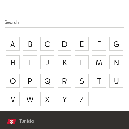
Search
A
B
C
D
E
F
G
H
I
J
K
L
M
N
O
P
Q
R
S
T
U
V
W
X
Y
Z
Tunisia