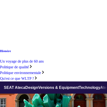
Histoire
Un voyage de plus de 60 ans
Politique de qualité
Politique environnementale
Qu'est ce que WLTP ?
SEAT Ateca
Design
Versions & Equipment
Technology
Ate